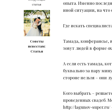
опыта. Именно последн
статья
иной ситуации, на что
Где искать специалист
Тамада, конферансье, 
Советы
невестам:
зовут людей в форме о
Статьи
А если есть тамада, к
буквально за пару мину
стороне нельзя – они 
Кого выбрать – решаете
проведенных свадеб. М
http://lagunov-super.r