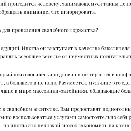
ий пригодится человеку, занимающемуся таким делом
 обращать внимание, что игнорировать.
а для проведения свадебного торжества?
ведущий. Иногда он выступает в качестве блюстителя 
хранять всеобщее веселье от неуместных посягательс
оторый психологически подкован и не теряется в кон
т, а большего и не надо. Разумеется, мужчине это сд
лучшие в мире массовики-затейники, обладающие бо
 в свадебном агентстве. Вам предоставят подноготны
ожно воспользоваться услугами самостоятельно себя
u/ – но иногда это неплохой способ сэкономить на коми