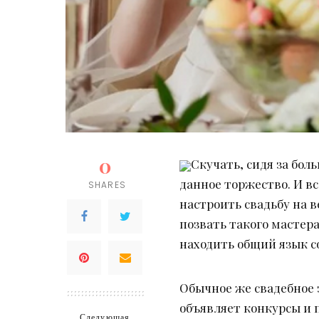
0
Скучать, сидя за бо
данное торжество. И в
SHARES
настроить свадьбу на в
позвать такого мастер
находить общий язык 
Обычное же свадебное з
объявляет конкурсы и п
Следующая