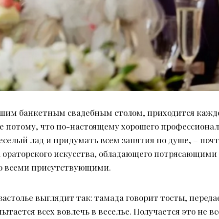
льшим банкетным свадебным столом, приходится каж
се потому, что по-настоящему хорошего профессионал
еселый лад и придумать всем занятия по душе, – почт
а ораторского искусства, обладающего потрясающими
со всеми присутствующими.
астолье выглядит так: тамада говорит тосты, переда
ытается всех вовлечь в веселье. Получается это не все