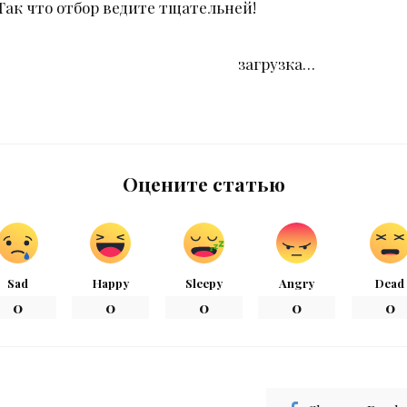
Так что отбор ведите тщательней!
загрузка…
Оцените статью
Sad
Happy
Sleepy
Angry
Dead
0
0
0
0
0