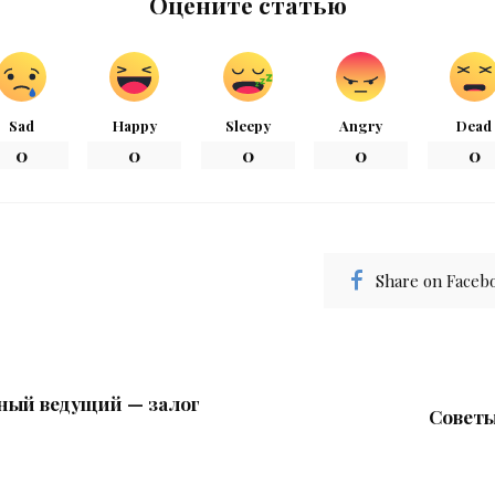
Оцените статью
Sad
Happy
Sleepy
Angry
Dead
0
0
0
0
0
Share on Faceb
ный ведущий — залог
Советы