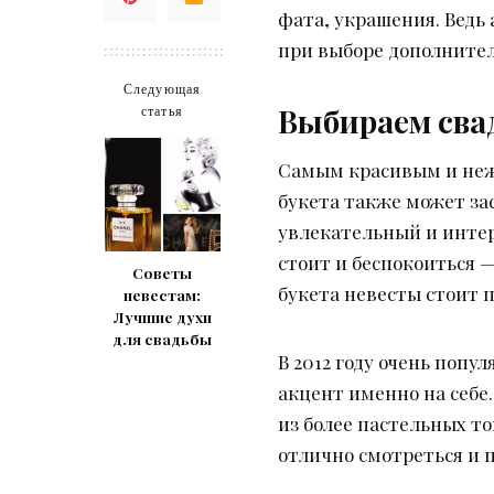
фата, украшения. Ведь
при выборе дополнител
Следующая
Выбираем свад
статья
Самым красивым и нежн
букета также может зас
увлекательный и интере
стоит и беспокоиться —
Советы
букета невесты стоит п
невестам:
Лучшие духи
для свадьбы
В 2012 году очень поп
акцент именно на себе.
из более пастельных т
отлично смотреться и 