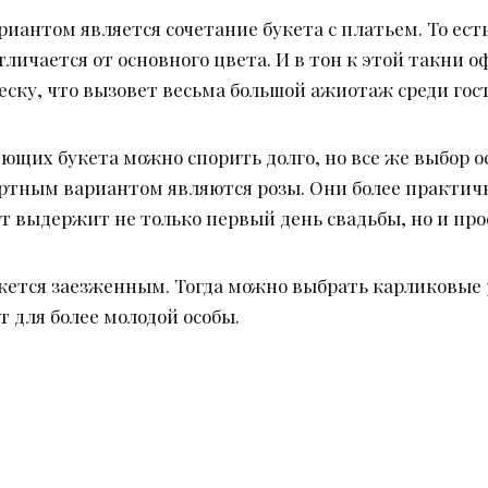
антом является сочетание букета с платьем. То есть
тличается от основного цвета. И в тон к этой такни 
ску, что вызовет весьма большой ажиотаж среди гост
щих букета можно спорить долго, но все же выбор ос
ртным вариантом являются розы. Они более практичн
ет выдержит не только первый день свадьбы, но и про
жется заезженным. Тогда можно выбрать карликовые р
 для более молодой особы.