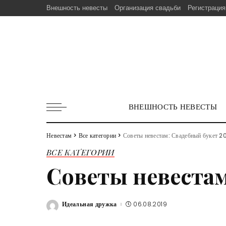
Внешность невесты
Организация свадьби
Регистрация
ВНЕШНОСТЬ НЕВЕСТЫ
Невестам
>
Все категории
>
Советы невестам: Свадебный букет 2
ВСЕ КАТЕГОРИИ
Советы невестам
Идеальная дружка
06.08.2019
Posted
by