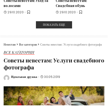
Советы невестам: Уход за
Советы невестам:
волосами
Свадебная обувь
29.10.2020
29.10.2020
ПОКАЗАТЬ ЕЩЕ
Невестам
>
Все категории
>
Советы невестам: Услуги свадебного фотографа
ВСЕ КАТЕГОРИИ
Советы невестам: Услуги свадебного
фотографа
Идеальная дружка
30.05.2019
Posted
by