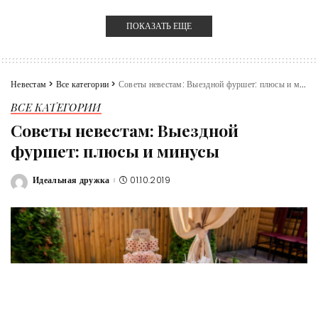
ПОКАЗАТЬ ЕЩЕ
Невестам
>
Все категории
>
Советы невестам: Выездной фуршет: плюсы и минусы
ВСЕ КАТЕГОРИИ
Советы невестам: Выездной
фуршет: плюсы и минусы
Идеальная дружка
01.10.2019
Posted
by