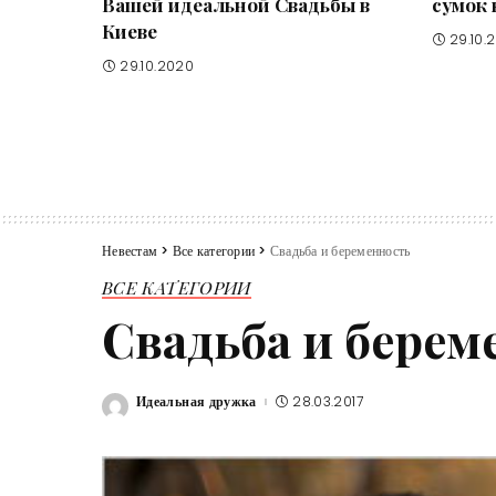
Вашей идеальной Свадьбы в
сумок 
Киеве
29.10.
29.10.2020
Невестам
>
Все категории
>
Свадьба и беременность
ВСЕ КАТЕГОРИИ
Свадьба и берем
Идеальная дружка
28.03.2017
Posted
by