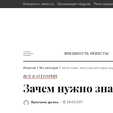
Внешность невесты
Организация свадьби
Регистрация
ВНЕШНОСТЬ НЕВЕСТЫ
Невестам
>
Все категории
>
Зачем нужно знать гороскоп перед св
ВСЕ КАТЕГОРИИ
Зачем нужно зна
Идеальная дружка
28.03.2017
Posted
by