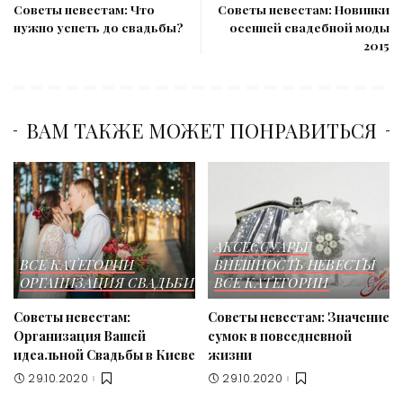
Советы невестам: Что
Советы невестам: Новинки
нужно успеть до свадьбы?
осенней свадебной моды
2015
ВАМ ТАКЖЕ МОЖЕТ ПОНРАВИТЬСЯ
АКСЕССУАРЫ
ВСЕ КАТЕГОРИИ
ВНЕШНОСТЬ НЕВЕСТЫ
ОРГАНИЗАЦИЯ СВАДЬБИ
ВСЕ КАТЕГОРИИ
Советы невестам:
Советы невестам: Значение
Организация Вашей
сумок в повседневной
идеальной Свадьбы в Киеве
жизни
29.10.2020
29.10.2020