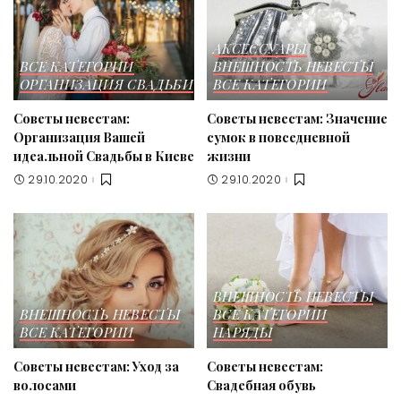
АКСЕССУАРЫ
ВСЕ КАТЕГОРИИ
ВНЕШНОСТЬ НЕВЕСТЫ
ОРГАНИЗАЦИЯ СВАДЬБИ
ВСЕ КАТЕГОРИИ
Советы невестам:
Советы невестам: Значение
Организация Вашей
сумок в повседневной
идеальной Свадьбы в Киеве
жизни
29.10.2020
29.10.2020
ВНЕШНОСТЬ НЕВЕСТЫ
ВНЕШНОСТЬ НЕВЕСТЫ
ВСЕ КАТЕГОРИИ
ВСЕ КАТЕГОРИИ
НАРЯДЫ
Советы невестам: Уход за
Советы невестам:
волосами
Свадебная обувь