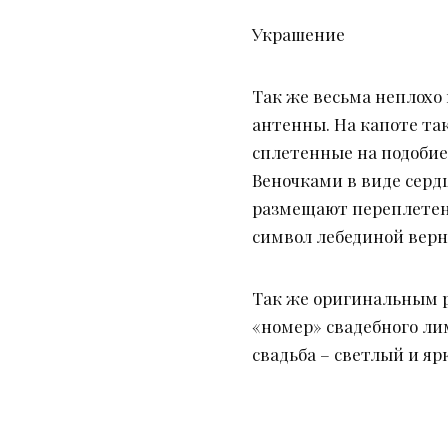
Украшение
Так же весьма неплохо
антенны. На капоте та
сплетенные на подобие
Веночками в виде серд
размещают переплетенн
символ лебединой верн
Так же оригинальным 
«номер» свадебного ли
свадьба – светлый и яр