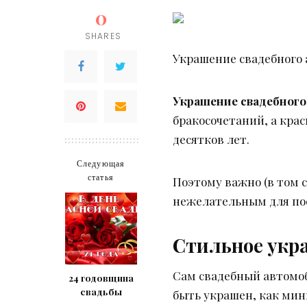
0
SHARES
Украшение свадебного
Украшение свадебного
бракосочетаний, а кр
десятков лет.
Следующая
статья
Поэтому важно (в том 
нежелательным для пос
Стильное укр
Сам свадебный автомоб
24 годовщина
свадьбы
быть украшен, как ми