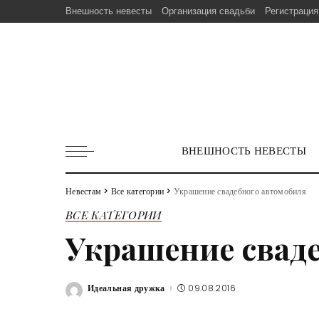
Внешность невесты
Организация свадьби
Регистрация
ВНЕШНОСТЬ НЕВЕСТЫ
Невестам
>
Все категории
>
Украшение свадебного автомобиля
ВСЕ КАТЕГОРИИ
Украшение свад
Идеальная дружка
09.08.2016
Posted
by