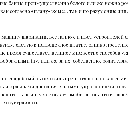
ые банты преимущественно белого или же нежно розо
как согласно «плану-схеме», так и по разумению ли
 машину шариками, все на вкус и цвет устроителей с
куклу, одетую в подвенечное платье, однако претенд
аше время существует великое множество способов ук
овобрачными (ну, или же за их, собственно, родителям
 на свадебный автомобиль крепятся кольца как симв
ов и с разными дополнительными украшениями: голу
репятся в разных местах автомобиля, так что в любом
те обустраивать.