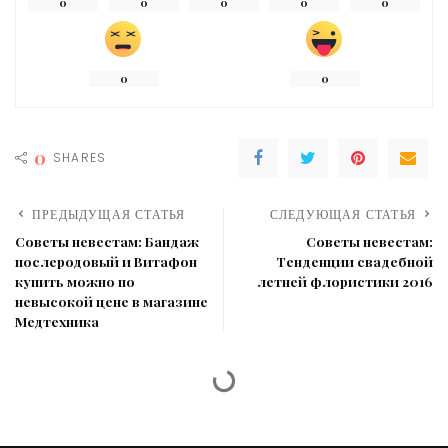
0
0
0
0
0
0
0
0
SHARES
ПРЕДЫДУЩАЯ СТАТЬЯ
СЛЕДУЮЩАЯ СТАТЬЯ
Советы невестам: Бандаж
Советы невестам:
послеродовый и Витафон
Тенденции свадебной
купить можно по
летней флористики 2016
невысокой цене в магазине
Медтехника
Невестам
>
Все категории
>
Советы невестам: Бандаж послеродовый и Витафон купить можно по невысокой цене в магазине Медтехника
ВСЕ КАТЕГОРИИ