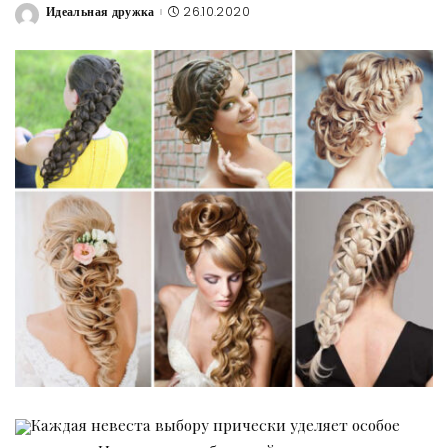
Идеальная дружка
26.10.2020
Posted
by
Каждая невеста выбору прически уделяет особое