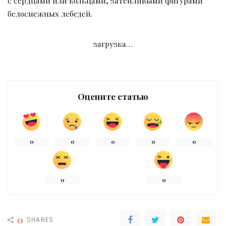
с сердцами или кольцами, затейливыми фигурами
белоснежных лебедей.
загрузка…
Оцените статью
0
0
0
0
0
0
0
0
SHARES