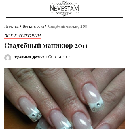
Невестам
>
Все категории
>
Свадебный маникюр 2011
ВСЕ КАТЕГОРИИ
Свадебный маникюр 2011
Идеальная дружка
13.04.2012
Posted
by