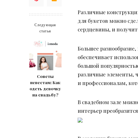
Различные конструкции
для букетов можно сде
Следующая
сердцевины, и получит
статья
Большее разнообразие,
обеспечивает использо
большой популярностью
различные элементы, 
Советы
и профессионалам, кот
невестам: Как
одеть девочку
на свадьбу?
В свадебном зале можн
интерьер преобразится