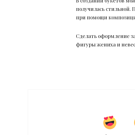
В создании букетов мо
получилась стильной. 
при помощи композиций
Сделать оформление за
фигуры жениха и невес