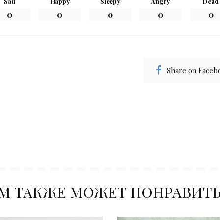
Sad
Happy
Sleepy
Angry
Dead
0
0
0
0
0
Share on Faceb
М ТАКЖЕ МОЖЕТ ПОНРАВИТ