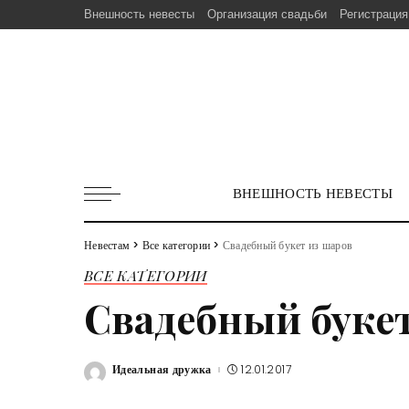
Внешность невесты
Организация свадьби
Регистрация
ВНЕШНОСТЬ НЕВЕСТЫ
Невестам
>
Все категории
>
Свадебный букет из шаров
ВСЕ КАТЕГОРИИ
Свадебный буке
Идеальная дружка
12.01.2017
Posted
by