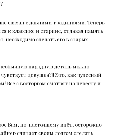
м
?
льше связан с давними традициями. Теперь
ся к классике и старине, отдавая память
, необходимо сделать его в старых
у необычную нарядную деталь можно
 чувствует девушка?!! Это, как чудесный
м! Все с восторгом смотрят на невесту и
рое Вам, по-настоящему идёт, осторожно
зайнер считает своим долгом сделать