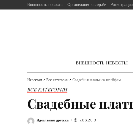
Внешность невесты
Организация свадьби
Регистрация
ВНЕШНОСТЬ НЕВЕСТЫ
Невестам
>
Все категории
>
Свадебные платья со шлейфом
ВСЕ КАТЕГОРИИ
Свадебные плат
Идеальная дружка
17.06.2013
Posted
by