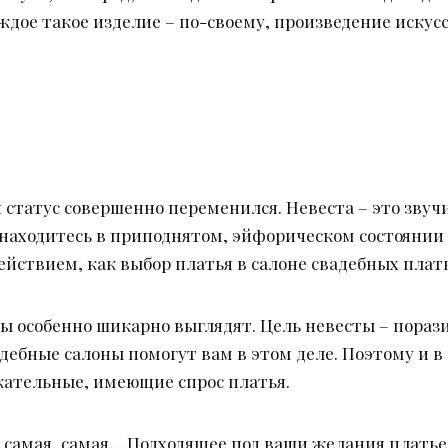
ждое такое изделие – по-своему, произведение искусс
статус совершенно переменился. Невеста – это звучи
 находитесь в приподнятом, эйфорическом состоянии 
йствием, как выбор платья в салоне свадебных плать
ы особенно шикарно выглядят. Цель невесты – пораз
адебные салоны помогут вам в этом деле. Поэтому и 
кательные, имеющие спрос платья.
я, самая, самая… Подходящее под ваши желания плать