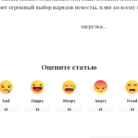
ют огромный выбор нарядов невесты, плюс ко всему м
загрузка…
Оцените статью
Sad
Happy
Sleepy
Angry
Dead
0
0
0
0
0