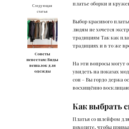
платье оборки и круже
Следующая
статья
Выбор красивого платья
людям не хочется экстр
традициям Так как пла
традициях и в то же вр
Советы
невестам: Виды
На эти вопросы могут 
вешалок для
увидеть на показах мод
одежды
сон – Вы гордо держа о
восхищённо восклицают
Как выбрать с
Платья со шлейфом для
походите, чтобы привы