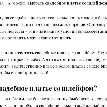
ва… А, может, выбрать
свадебное платье со шлейфо
 для свадьбы – не является только лишь модой, а бо
авагантных, ни на что не похожих нарядов. Они тянут
тье невесты – одно из важных условий бракосочетания
емя оставить моду и современность.
отлично ответить свадебные платья со шлейфом. Эт
ы и у мировых звёзд. А что в этом платье со шлейфом
санку, величественно идёте в белом платье со шлейфо
. Вы стали принцессой!
вадебное платье со шлейфом?
 свадьбы имеют большую разницу. Выберите то, кото
кнуть, и вперёд, на свадебное торжество. Каждый ди