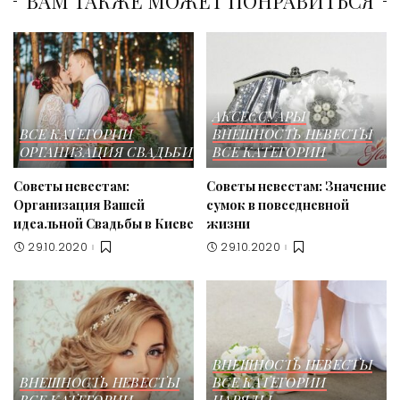
ВАМ ТАКЖЕ МОЖЕТ ПОНРАВИТЬСЯ
АКСЕССУАРЫ
ВСЕ КАТЕГОРИИ
ВНЕШНОСТЬ НЕВЕСТЫ
ОРГАНИЗАЦИЯ СВАДЬБИ
ВСЕ КАТЕГОРИИ
Советы невестам:
Советы невестам: Значение
Организация Вашей
сумок в повседневной
идеальной Свадьбы в Киеве
жизни
29.10.2020
29.10.2020
ВНЕШНОСТЬ НЕВЕСТЫ
ВНЕШНОСТЬ НЕВЕСТЫ
ВСЕ КАТЕГОРИИ
ВСЕ КАТЕГОРИИ
НАРЯДЫ