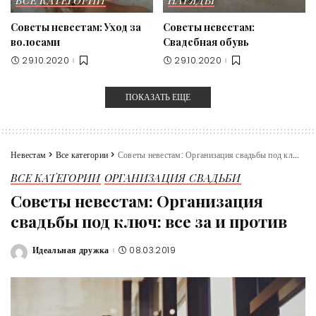
Советы невестам: Уход за
Советы невестам:
волосами
Свадебная обувь
29.10.2020
29.10.2020
ПОКАЗАТЬ ЕЩЕ
Невестам
>
Все категории
>
Советы невестам: Организация свадьбы под ключ: все за и против
ВСЕ КАТЕГОРИИ
ОРГАНИЗАЦИЯ СВАДЬБИ
Советы невестам: Организация
свадьбы под ключ: все за и против
Идеальная дружка
08.03.2019
Posted
by