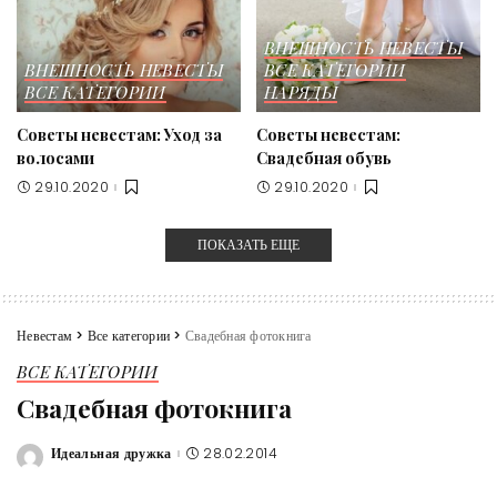
ВНЕШНОСТЬ НЕВЕСТЫ
ВНЕШНОСТЬ НЕВЕСТЫ
ВСЕ КАТЕГОРИИ
ВСЕ КАТЕГОРИИ
НАРЯДЫ
Советы невестам: Уход за
Советы невестам:
волосами
Свадебная обувь
29.10.2020
29.10.2020
ПОКАЗАТЬ ЕЩЕ
Невестам
>
Все категории
>
Свадебная фотокнига
ВСЕ КАТЕГОРИИ
Свадебная фотокнига
Идеальная дружка
28.02.2014
Posted
by