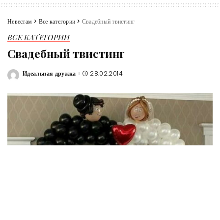
Невестам
>
Все категории
>
Свадебный твистинг
ВСЕ КАТЕГОРИИ
Свадебный твистинг
Идеальная дружка
28.02.2014
Posted
by