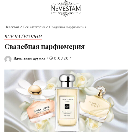
Невестам
>
Все категории
>
Свадебная парфюмерия
ВСЕ КАТЕГОРИИ
Свадебная парфюмерия
Идеальная дружка
01.03.2014
Posted
by