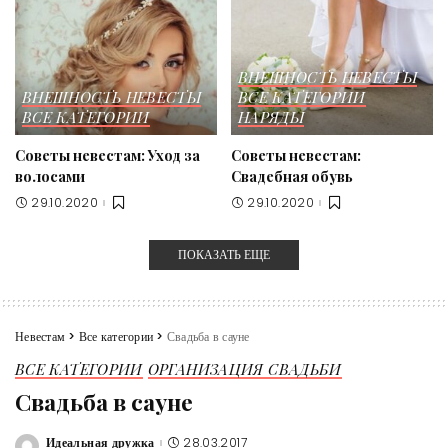
ВНЕШНОСТЬ НЕВЕСТЫ
ВНЕШНОСТЬ НЕВЕСТЫ
ВСЕ КАТЕГОРИИ
ВСЕ КАТЕГОРИИ
НАРЯДЫ
Советы невестам: Уход за
Советы невестам:
волосами
Свадебная обувь
29.10.2020
29.10.2020
ПОКАЗАТЬ ЕЩЕ
Невестам
>
Все категории
>
Свадьба в сауне
ВСЕ КАТЕГОРИИ
ОРГАНИЗАЦИЯ СВАДЬБИ
Свадьба в сауне
Идеальная дружка
28.03.2017
Posted