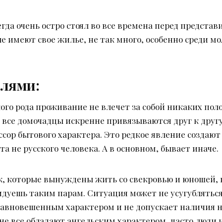
гда очень остро стоял во все времена перед предста
е имеют свое жилье, не так много, особенно среди м
елями:
кого рода проживание не влечет за собой никаких по
 все домочадцы искренне привязываются друг к другу
ссор бытового характера. Это редкое явление создаю
а не русского человека. А в основном, бывает иначе.
ек, которые вынуждены жить со свекровью и юношей,
идуешь таким парам. Ситуация может не усугубляться
авновешенным характером и не допускает наличия н
о не все обладают ангельским характером, часто люди