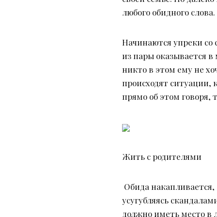
любого обидного слова.
Начинаются упреки со 
из пары оказывается в
никто в этом ему не хо
происходят ситуации, 
прямо об этом говоря, 
Жить с родителями
Обида накапливается,
усугубляясь скандалам
должно иметь место в л