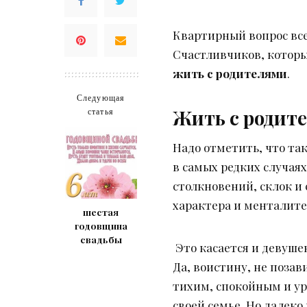
Квартирный вопрос все
Счастливчиков, которы
жить с родителями
.
Следующая
Жить с родит
статья
Надо отметить, что та
в самых редких случаях
столкновений, склок и 
характера и менталитет
шестая
годовщина
свадьбы
Это касается и девуш
Да, воистину, не позав
тихим, спокойным и ур
своей семье. Но далек