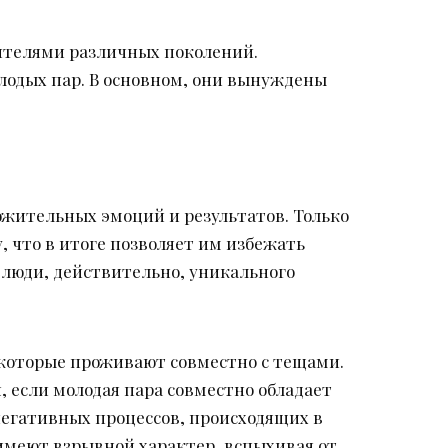
вителями различных поколений.
олодых пар. В основном, они вынуждены
ложительных эмоций и результатов. Только
, что в итоге позволяет им избежать
т люди, действительно, уникального
 которые проживают совместно с тещами.
, если молодая пара совместно обладает
егативных процессов, происходящих в
 имеют взрывной характер, вспыхивая от