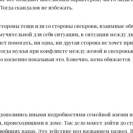
 Тогда скандалов не избежать.
стороны тещи или со стороны свекрови, взаимные обв
 мучительной для себя ситуации, в ситуации между д
чет помогать, ни одна, ни другая сторона не хочет пр
когда мужья при конфликте между женой и свекровью,
то косвенно показывая это. Конечно, жена обижается.
 дополняясь иными подробностями семейной жизни не
и, происходящими в доме. Так дело может дойти до ст
юбящих парах. Это действие под названием развод. Да