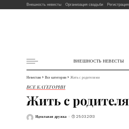
Внешность невесты
Организация свадьби
Регистрация
ВНЕШНОСТЬ НЕВЕСТЫ
Невестам
>
Все категории
>
Жить с родителями
ВСЕ КАТЕГОРИИ
Жить с родител
Идеальная дружка
25.03.2013
Posted
by