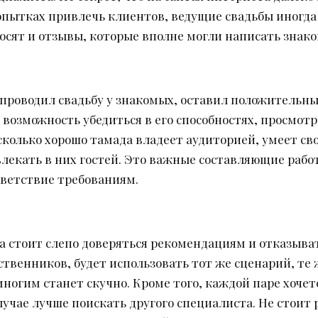
опытках привлечь клиентов, ведущие свадьбы иногда
осят и отзывы, которые вполне могли написать зна
проводил свадьбу у знакомых, оставил положительные
 возможность убедиться в его способностях, просмотр
сколько хорошо тамада владеет аудиторией, умеет с
влекать в них гостей. Это важные составляющие раб
тветствие требованиям.
да стоит слепо доверяться рекомендациям и отказыва
ственников, будет использовать тот же сценарий, те
ногим станет скучно. Кроме того, каждой паре хоче
случае лучше поискать другого специалиста. Не стои