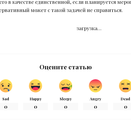
го в качестве единственной, если планируется меро
ервативный может с такой задачей не справиться.
загрузка…
Оцените статью
Sad
Happy
Sleepy
Angry
Dead
0
0
0
0
0