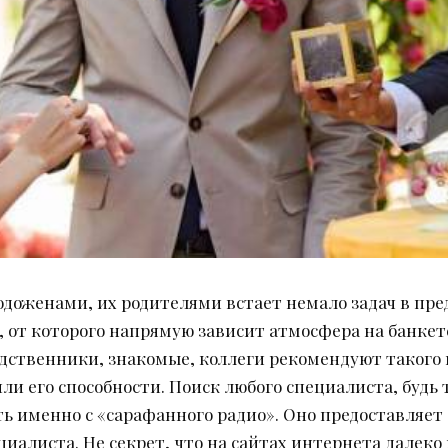
доженами, их родителями встает немало задач в пред
, от которого напрямую зависит атмосфера на банкет
дственники, знакомые, коллеги рекомендуют такого 
ли его способности. Поиск любого специалиста, будь т
ь именно с «сарафанного радио». Оно предоставляет
иалиста. Не секрет, что на сайтах интернета далеко