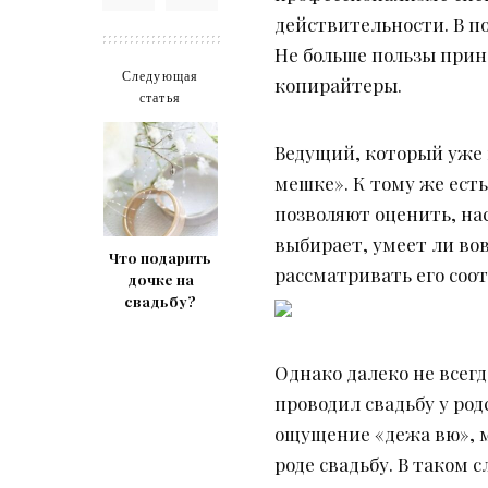
действительности. В п
Не больше пользы прин
Следующая
копирайтеры.
статья
Ведущий, который уже 
мешке». К тому же есть
позволяют оценить, на
выбирает, умеет ли во
Что подарить
рассматривать его соо
дочке на
свадьбу?
Однако далеко не всег
проводил свадьбу у род
ощущение «дежа вю», м
роде свадьбу. В таком 