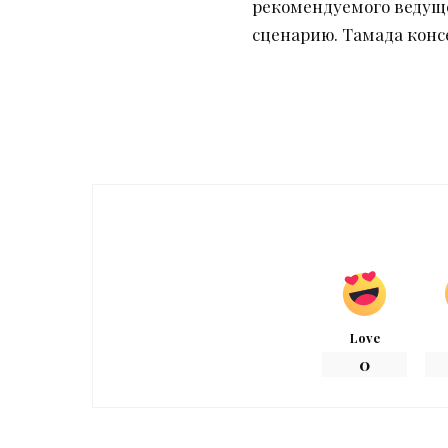
рекомендуемого ведуще
сценарию. Тамада конс
Love
0