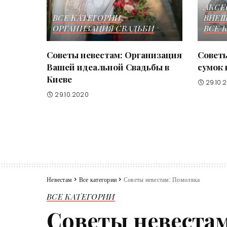
АКСЕ
ВСЕ КАТЕГОРИИ
ВНЕШ
ОРГАНИЗАЦИЯ СВАДЬБИ
ВСЕ 
Советы невестам: Организация
Советы
Вашей идеальной Свадьбы в
сумок 
Киеве
29.10.
29.10.2020
Невестам
>
Все категории
>
Советы невестам: Помолвка
ВСЕ КАТЕГОРИИ
Советы невеста