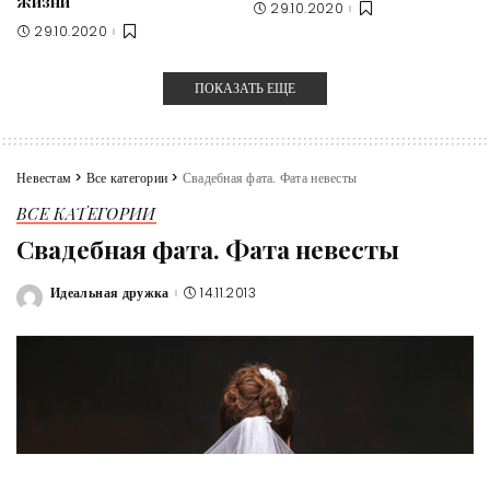
жизни
29.10.2020
29.10.2020
ПОКАЗАТЬ ЕЩЕ
Невестам
>
Все категории
>
Свадебная фата. Фата невесты
ВСЕ КАТЕГОРИИ
Свадебная фата. Фата невесты
Идеальная дружка
14.11.2013
Posted
by