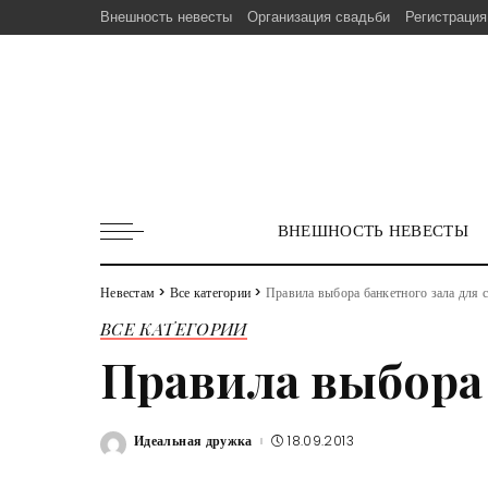
Внешность невесты
Организация свадьби
Регистрация
ВНЕШНОСТЬ НЕВЕСТЫ
Невестам
>
Все категории
>
Правила выбора банкетного зала для 
ВСЕ КАТЕГОРИИ
Правила выбора 
Идеальная дружка
18.09.2013
Posted
by