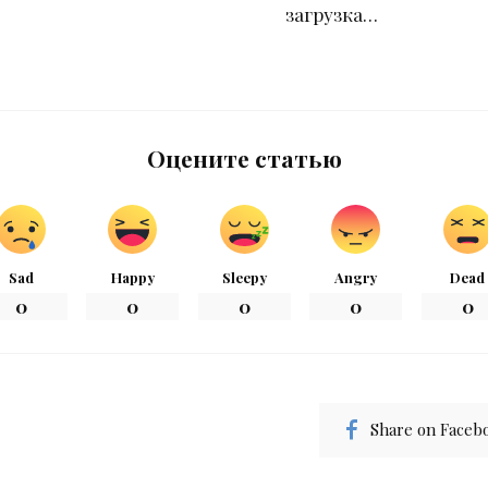
загрузка…
Оцените статью
Sad
Happy
Sleepy
Angry
Dead
0
0
0
0
0
Share on Faceb