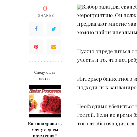
0
Выбор зала для свад
мероприятию. Он долже
SHARES
предлагают многие зав
можно найти идеальны
Нужно определиться с 
учесть и то, что потре
Следующая
Интерьер банкетного з
статья
подходили к запланир
Необходимо убедиться 
гостей. Если во время 
того чтобы охладиться.
Как поздравить
жену с днем
рождения?