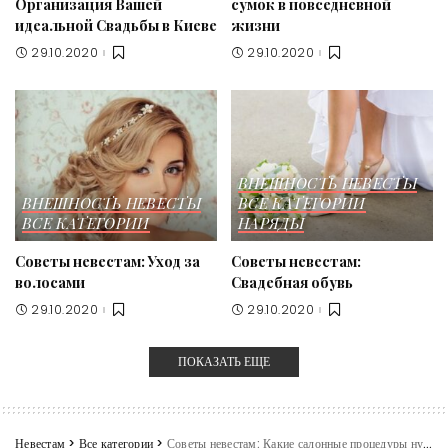
Организация Вашей
сумок в повседневной
идеальной Свадьбы в Киеве
жизни
29.10.2020
29.10.2020
ВНЕШНОСТЬ НЕВЕСТЫ
ВНЕШНОСТЬ НЕВЕСТЫ
ВСЕ КАТЕГОРИИ
ВСЕ КАТЕГОРИИ
НАРЯДЫ
Советы невестам: Уход за
Советы невестам:
волосами
Свадебная обувь
29.10.2020
29.10.2020
ПОКАЗАТЬ ЕЩЕ
Невестам
>
Все категории
>
Советы невестам: Какие салонные процедуры нужно пройти перед свадьбой?