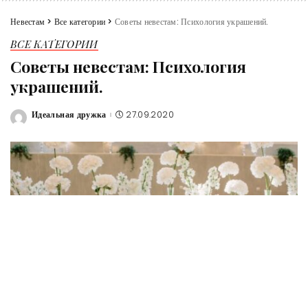
Невестам
>
Все категории
>
Советы невестам: Психология украшений.
ВСЕ КАТЕГОРИИ
Советы невестам: Психология
украшений.
Идеальная дружка
27.09.2020
Posted
by