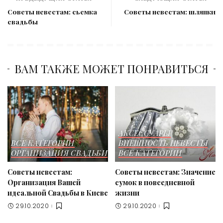
Советы невестам: сьемка
Советы невестам: шляпки
свадьбы
ВАМ ТАКЖЕ МОЖЕТ ПОНРАВИТЬСЯ
АКСЕССУАРЫ
ВСЕ КАТЕГОРИИ
ВНЕШНОСТЬ НЕВЕСТЫ
ОРГАНИЗАЦИЯ СВАДЬБИ
ВСЕ КАТЕГОРИИ
Советы невестам:
Советы невестам: Значение
Организация Вашей
сумок в повседневной
идеальной Свадьбы в Киеве
жизни
29.10.2020
29.10.2020