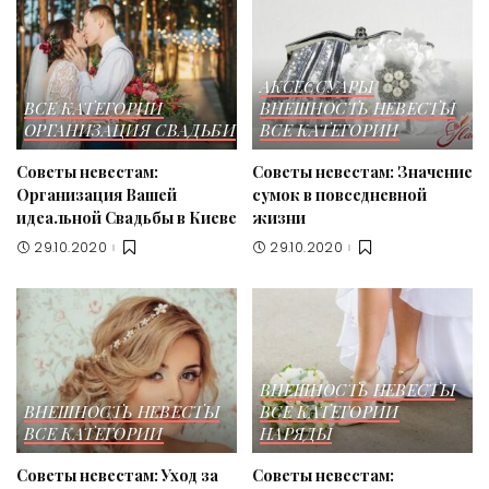
АКСЕССУАРЫ
ВСЕ КАТЕГОРИИ
ВНЕШНОСТЬ НЕВЕСТЫ
ОРГАНИЗАЦИЯ СВАДЬБИ
ВСЕ КАТЕГОРИИ
Советы невестам:
Советы невестам: Значение
Организация Вашей
сумок в повседневной
идеальной Свадьбы в Киеве
жизни
29.10.2020
29.10.2020
ВНЕШНОСТЬ НЕВЕСТЫ
ВНЕШНОСТЬ НЕВЕСТЫ
ВСЕ КАТЕГОРИИ
ВСЕ КАТЕГОРИИ
НАРЯДЫ
Советы невестам: Уход за
Советы невестам: