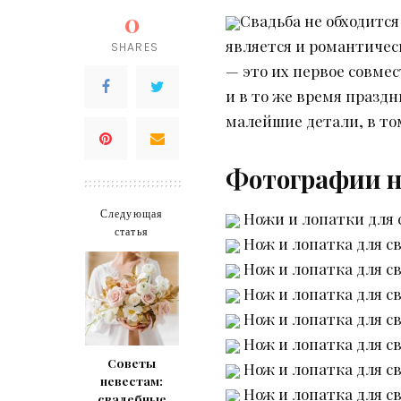
0
Свадьба не обходится
является и романтичес
SHARES
— это их первое совме
и в то же время празд
малейшие детали, в то
Фотографии но
Следующая
Ножи и лопатки для 
статья
Нож и лопатка для св
Нож и лопатка для св
Нож и лопатка для св
Нож и лопатка для св
Нож и лопатка для св
Советы
Нож и лопатка для св
невестам:
Нож и лопатка для св
свадебные