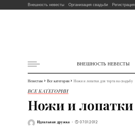
Внешность невесты
Организация свадьби
Регистрация
ВНЕШНОСТЬ НЕВЕСТЫ
Невестам
>
Все категории
>
Ножи и лопатки для торта на свадьбу
ВСЕ КАТЕГОРИИ
Ножи и лопатки 
Идеальная дружка
07.01.2012
Posted
by