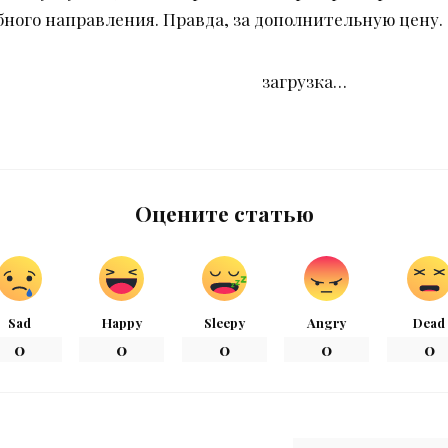
бного направления. Правда, за дополнительную цену.
загрузка…
Оцените статью
Sad
Happy
Sleepy
Angry
Dead
0
0
0
0
0