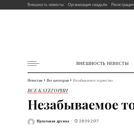
Внешность невесты
Организация свадьби
Регистрация
ВНЕШНОСТЬ НЕВЕСТЫ
Невестам
>
Все категории
>
Незабываемое торжество.
ВСЕ КАТЕГОРИИ
Незабываемое т
Идеальная дружка
28.09.2017
Posted
by