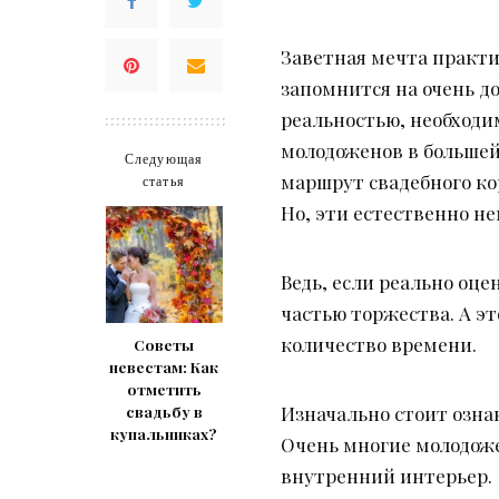
Заветная мечта практи
запомнится на очень д
реальностью, необходи
молодоженов в большей
Следующая
маршрут свадебного ко
статья
Но, эти естественно н
Ведь, если реально оц
частью торжества. А эт
количество времени.
Советы
невестам: Как
отметить
Изначально стоит озна
свадьбу в
купальниках?
Очень многие молодоже
внутренний интерьер.