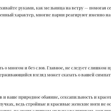
ахивайте руками, как мельница на ветру — помогая 
енный характер, многие парни реагируют именно на
ть о многом и без слов. Главное, не следует слишком 
ерживающийся взгляд может сказать о вашей симпатии
в и ваше природное обаяние, сексапильность и красот
лучках, ведь стройные и красивые женские ноги не 
нечно, не стоит слишком сильно увеличивать амплиту