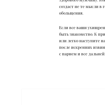
создаст не те мысли в 
обольщения.
Если все ваши ухищрен
быть знакомство. К пр
или легко наступите на
после искренних извин
с парнем и все дальне