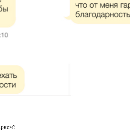
арнем?