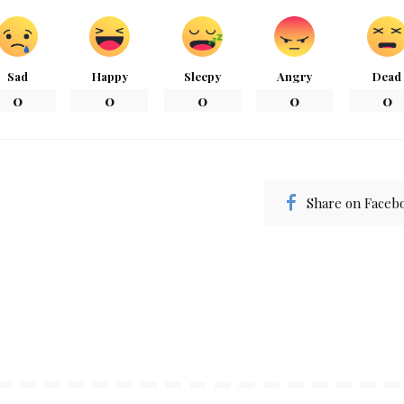
Sad
Happy
Sleepy
Angry
Dead
0
0
0
0
0
Share on Faceb