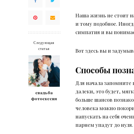
Наша жизнь не стоит н
и тому подобное. Иногд
симпатия и вы понимае
Следующая
статья
Вот здесь вы и задумыв
Способы позна
Для начала запомните г
далеки, это будет, мяг
свадьба
фотоскссия
больше шансов познако
человека можно покори
напускать на себя оче
парнем упадут до нуля.