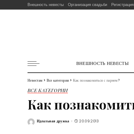
Внешность невесты
Организация свадьби
Регистрация
ВНЕШНОСТЬ НЕВЕСТЫ
Невестам
>
Все категории
>
Как познакомиться с парнем?
ВСЕ КАТЕГОРИИ
Как познакомить
Идеальная дружка
20.09.2013
Posted
by