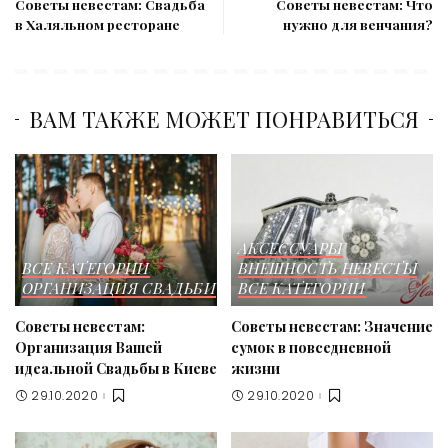
Советы невестам: Свадьба
Советы невестам: Что
в Халяльном ресторане
нужно для венчания?
ВАМ ТАКЖЕ МОЖЕТ ПОНРАВИТЬСЯ
АКСЕССУАРЫ
ВСЕ КАТЕГОРИИ
ВНЕШНОСТЬ НЕВЕСТЫ
ОРГАНИЗАЦИЯ СВАДЬБИ
ВСЕ КАТЕГОРИИ
Советы невестам:
Советы невестам: Значение
Организация Вашей
сумок в повседневной
идеальной Свадьбы в Киеве
жизни
29.10.2020
29.10.2020