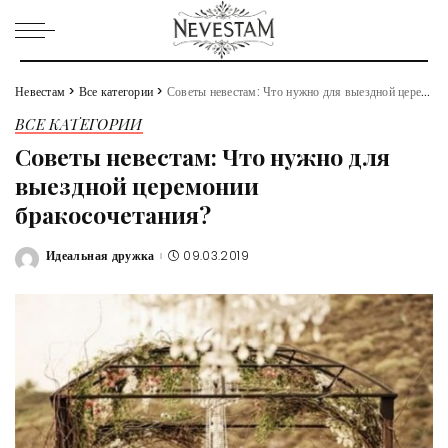
Невестам
>
Все категории
>
Советы невестам: Что нужно для выездной церемонии бракосочетания?
ВСЕ КАТЕГОРИИ
Советы невестам: Что нужно для
выездной церемонии
бракосочетания?
Идеальная дружка
09.03.2019
Posted
by