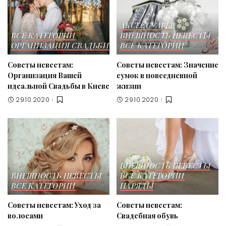
АКСЕССУАРЫ
ВСЕ КАТЕГОРИИ
ВНЕШНОСТЬ НЕВЕСТЫ
ОРГАНИЗАЦИЯ СВАДЬБИ
ВСЕ КАТЕГОРИИ
Советы невестам:
Советы невестам: Значение
Организация Вашей
сумок в повседневной
идеальной Свадьбы в Киеве
жизни
29.10.2020
29.10.2020
ВНЕШНОСТЬ НЕВЕСТЫ
ВНЕШНОСТЬ НЕВЕСТЫ
ВСЕ КАТЕГОРИИ
ВСЕ КАТЕГОРИИ
НАРЯДЫ
Советы невестам: Уход за
Советы невестам:
волосами
Свадебная обувь