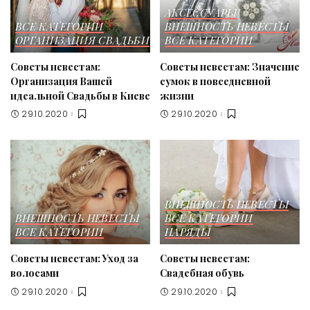
АКСЕССУАРЫ
ВСЕ КАТЕГОРИИ
ВНЕШНОСТЬ НЕВЕСТЫ
ОРГАНИЗАЦИЯ СВАДЬБИ
ВСЕ КАТЕГОРИИ
Советы невестам:
Советы невестам: Значение
Организация Вашей
сумок в повседневной
идеальной Свадьбы в Киеве
жизни
29.10.2020
29.10.2020
ВНЕШНОСТЬ НЕВЕСТЫ
ВНЕШНОСТЬ НЕВЕСТЫ
ВСЕ КАТЕГОРИИ
ВСЕ КАТЕГОРИИ
НАРЯДЫ
Советы невестам: Уход за
Советы невестам:
волосами
Свадебная обувь
29.10.2020
29.10.2020