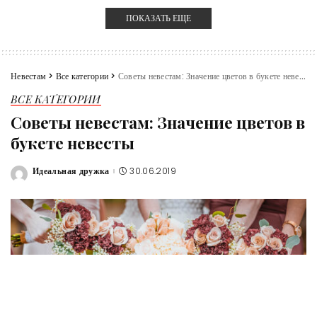
ПОКАЗАТЬ ЕЩЕ
Невестам
>
Все категории
>
Советы невестам: Значение цветов в букете невесты
ВСЕ КАТЕГОРИИ
Советы невестам: Значение цветов в
букете невесты
Идеальная дружка
30.06.2019
Posted
by