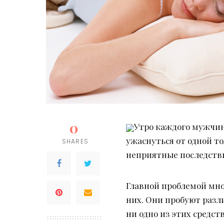
0
Утро каждого мужчин
ужаснуться от одной то
SHARES
неприятные последстви
Главной проблемой мно
них. Они пробуют разл
ни одно из этих средс