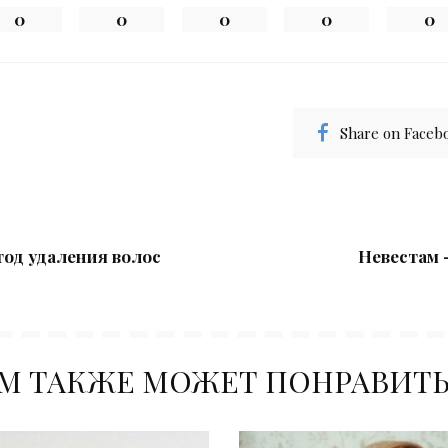
0
0
0
0
0
Share on Faceb
од удаления волос
Невестам 
М ТАКЖЕ МОЖЕТ ПОНРАВИТ