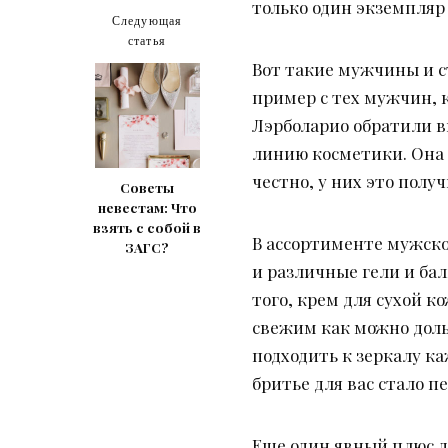
только один экземпляр 
Следующая
статья
Вот такие мужчины и с
пример с тех мужчин, 
Лэрболарио обратили в
линию косметики. Она 
честно, у них это получ
Советы
невестам: Что
взять с собой в
В ассортименте мужской
ЗАГС?
и различные гели и ба
того, крем для сухой к
свежим как можно доль
подходить к зеркалу к
бритье для вас стало п
Еще один явный плюс д