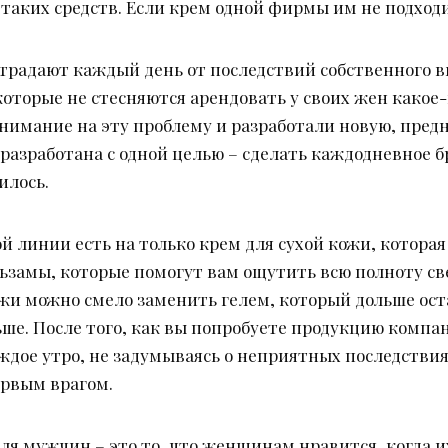
таких средств. Если крем одной фирмы им не подходи
традают каждый день от последствий собственного вы
которые не стесняются арендовать у своих жен како
нимание на эту проблему и разработали новую, пре
разработана с одной целью – сделать каждодневное б
илось.
 линии есть на только крем для сухой кожи, которая
льзамы, которые помогут вам ощутить всю полноту св
ожи можно смело заменить гелем, который дольше ост
ше. После того, как вы попробуете продукцию компан
аждое утро, не задумываясь о неприятных последстви
ервым врагом.
ля мужчин – это то, что женщинам нравится, когда 