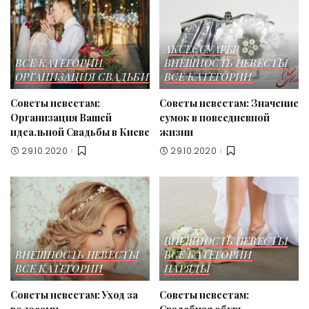
АКСЕССУАРЫ
ВСЕ КАТЕГОРИИ
ВНЕШНОСТЬ НЕВЕСТЫ
ОРГАНИЗАЦИЯ СВАДЬБИ
ВСЕ КАТЕГОРИИ
Советы невестам:
Советы невестам: Значение
Организация Вашей
сумок в повседневной
идеальной Свадьбы в Киеве
жизни
29.10.2020
29.10.2020
ВНЕШНОСТЬ НЕВЕСТЫ
ВНЕШНОСТЬ НЕВЕСТЫ
ВСЕ КАТЕГОРИИ
ВСЕ КАТЕГОРИИ
НАРЯДЫ
Советы невестам: Уход за
Советы невестам: