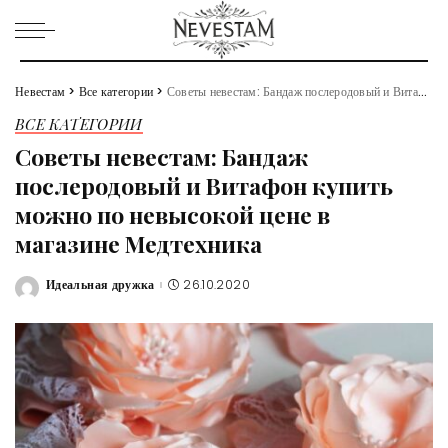
Невестам
>
Все категории
>
Советы невестам: Бандаж послеродовый и Витафон купить можно по невысокой цене в магазине Медтехника
ВСЕ КАТЕГОРИИ
Советы невестам: Бандаж
послеродовый и Витафон купить
можно по невысокой цене в
магазине Медтехника
Идеальная дружка
26.10.2020
Posted
by